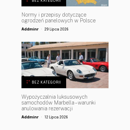
BEZ KATEGORII
Normy i przepisy dotyczące
ogrodzeń panelowych w Polsce
Addminr
29 Lipca 2026
BEZ KATEGORII
Wypożyczalnia luksusowych
samochodów Marbella – warunki
anulowania rezerwacji
Addminr
12 Lipca 2026