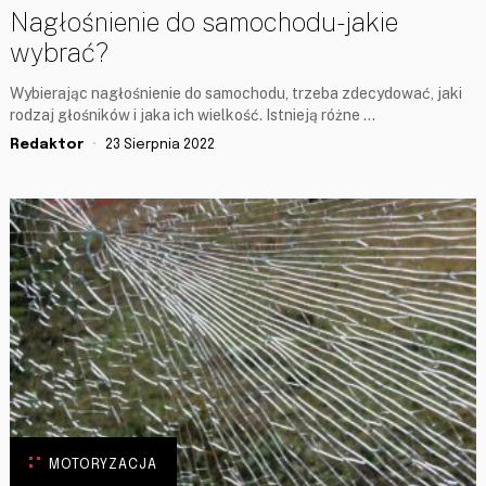
Nagłośnienie do samochodu- jakie
wybrać?
Wybierając nagłośnienie do samochodu, trzeba zdecydować, jaki
rodzaj głośników i jaka ich wielkość. Istnieją różne …
Redaktor
23 Sierpnia 2022
MOTORYZACJA