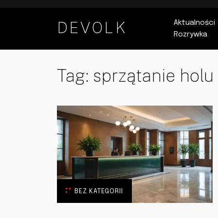
DEVOLK
Aktualności
Rozrywka
Tag:
sprzątanie holu
BEZ KATEGORII