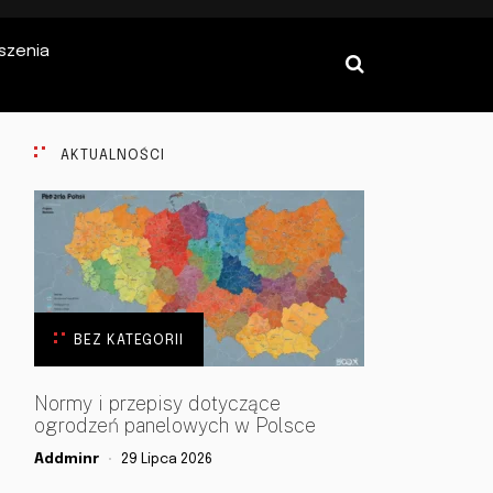
szenia
AKTUALNOŚCI
BEZ KATEGORII
Normy i przepisy dotyczące
ogrodzeń panelowych w Polsce
Addminr
29 Lipca 2026