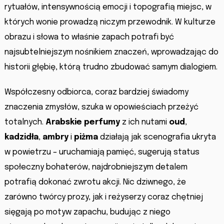
rytuałów, intensywnością emocji i topografią miejsc, w
których wonie prowadzą niczym przewodnik. W kulturze
obrazu i słowa to właśnie zapach potrafi być
najsubtelniejszym nośnikiem znaczeń, wprowadzając do
historii głębię, którą trudno zbudować samym dialogiem.
Współczesny odbiorca, coraz bardziej świadomy
znaczenia zmysłów, szuka w opowieściach przeżyć
totalnych.
Arabskie perfumy
z ich nutami
oud
,
kadzidła
,
ambry
i
piżma
działają jak scenografia ukryta
w powietrzu – uruchamiają pamięć, sugerują status
społeczny bohaterów, najdrobniejszym detalem
potrafią dokonać zwrotu akcji. Nic dziwnego, że
zarówno twórcy prozy, jak i reżyserzy coraz chętniej
sięgają po motyw zapachu, budując z niego