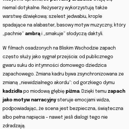
niemal dotykalne. Reżyserzy wykorzystują także
warstwę dźwiękową: szelest jedwabiu, krople
spadające na alabaster, basowy motyw muzyczny, który
„pachnie”
ambrą
i „smakuje” słodyczą daktyli.
W filmach osadzonych na Bliskim Wschodzie zapach
często służy jako sygnał przejścia: od publicznego
gwaru suku do intymności domowego dziedzica
zapachowego. Zmiana kadru bywa zsynchronizowana ze
zmianą „niewidzialnego akordu”: od gorzkiego dymu
kadzidła
po miodową głębię
piżma
. Dzięki temu
zapach
jako motyw narracyjny
steruje emocjami widza,
podpowiadając, że scena jest bezpieczna, świąteczna
albo pełna napięcia – nawet jeśli dialogi tego nie
zdradzają.