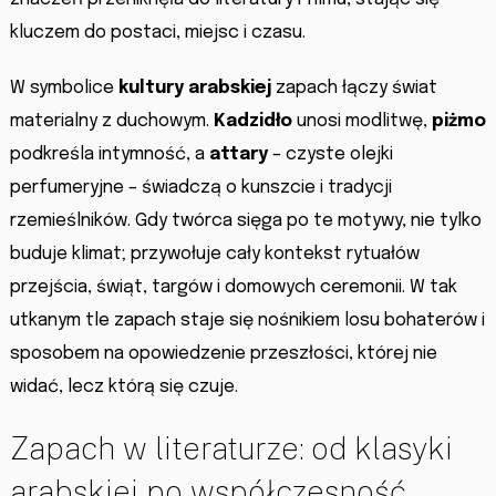
kluczem do postaci, miejsc i czasu.
W symbolice
kultury arabskiej
zapach łączy świat
materialny z duchowym.
Kadzidło
unosi modlitwę,
piżmo
podkreśla intymność, a
attary
– czyste olejki
perfumeryjne – świadczą o kunszcie i tradycji
rzemieślników. Gdy twórca sięga po te motywy, nie tylko
buduje klimat; przywołuje cały kontekst rytuałów
przejścia, świąt, targów i domowych ceremonii. W tak
utkanym tle zapach staje się nośnikiem losu bohaterów i
sposobem na opowiedzenie przeszłości, której nie
widać, lecz którą się czuje.
Zapach w literaturze: od klasyki
arabskiej po współczesność