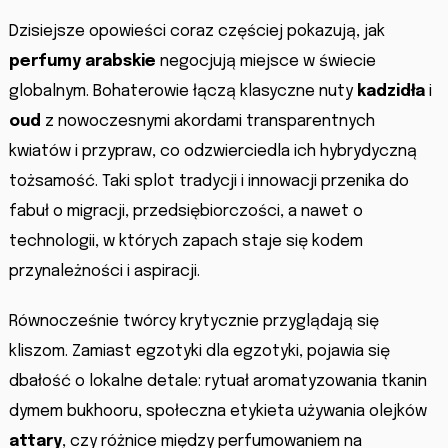
Dzisiejsze opowieści coraz częściej pokazują, jak
perfumy arabskie
negocjują miejsce w świecie
globalnym. Bohaterowie łączą klasyczne nuty
kadzidła
i
oud
z nowoczesnymi akordami transparentnych
kwiatów i przypraw, co odzwierciedla ich hybrydyczną
tożsamość. Taki splot tradycji i innowacji przenika do
fabuł o migracji, przedsiębiorczości, a nawet o
technologii, w których zapach staje się kodem
przynależności i aspiracji.
Równocześnie twórcy krytycznie przyglądają się
kliszom. Zamiast egzotyki dla egzotyki, pojawia się
dbałość o lokalne detale: rytuał aromatyzowania tkanin
dymem bukhooru, społeczna etykieta używania olejków
attary
, czy różnice między perfumowaniem na