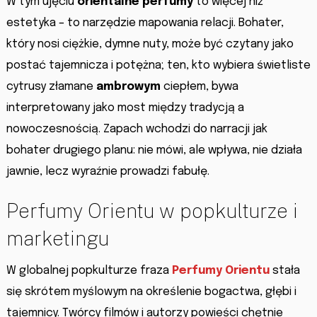
W tym ujęciu
orientalne perfumy
to więcej niż
estetyka – to narzędzie mapowania relacji. Bohater,
który nosi ciężkie, dymne nuty, może być czytany jako
postać tajemnicza i potężna; ten, kto wybiera świetliste
cytrusy złamane
ambrowym
ciepłem, bywa
interpretowany jako most między tradycją a
nowoczesnością. Zapach wchodzi do narracji jak
bohater drugiego planu: nie mówi, ale wpływa, nie działa
jawnie, lecz wyraźnie prowadzi fabułę.
Perfumy Orientu w popkulturze i
marketingu
W globalnej popkulturze fraza
Perfumy Orientu
stała
się skrótem myślowym na określenie bogactwa, głębi i
tajemnicy. Twórcy filmów i autorzy powieści chętnie