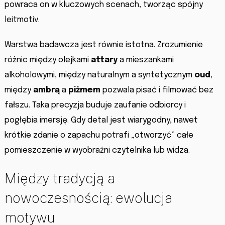
powraca on w kluczowych scenach, tworząc spójny
leitmotiv.
Warstwa badawcza jest równie istotna. Zrozumienie
różnic między olejkami
attary
a mieszankami
alkoholowymi, między naturalnym a syntetycznym
oud
,
między
ambrą
a
piżmem
pozwala pisać i filmować bez
fałszu. Taka precyzja buduje zaufanie odbiorcy i
pogłębia imersję. Gdy detal jest wiarygodny, nawet
krótkie zdanie o zapachu potrafi „otworzyć” całe
pomieszczenie w wyobraźni czytelnika lub widza.
Między tradycją a
nowoczesnością: ewolucja
motywu