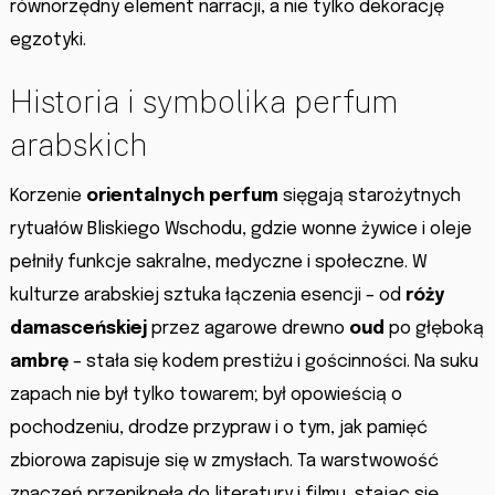
równorzędny element narracji, a nie tylko dekorację
egzotyki.
Historia i symbolika perfum
arabskich
Korzenie
orientalnych perfum
sięgają starożytnych
rytuałów Bliskiego Wschodu, gdzie wonne żywice i oleje
pełniły funkcje sakralne, medyczne i społeczne. W
kulturze arabskiej sztuka łączenia esencji – od
róży
damasceńskiej
przez agarowe drewno
oud
po głęboką
ambrę
– stała się kodem prestiżu i gościnności. Na suku
zapach nie był tylko towarem; był opowieścią o
pochodzeniu, drodze przypraw i o tym, jak pamięć
zbiorowa zapisuje się w zmysłach. Ta warstwowość
znaczeń przeniknęła do literatury i filmu, stając się