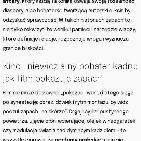
attary
, który każdą flakoniką oswaja swoją tożsamość
diaspory, albo bohaterkę tworzącą autorski eliksir, by
odzyskać sprawczość. W takich historiach zapach to
nie tylko rekwizyt: to wehikuł pamięci i narzędzie władzy,
które definiuje relacje, rozpoznaje wroga i wyznacza
granice bliskości.
Kino i niewidzialny bohater kadru:
jak film pokazuje zapach
Film nie może dosłownie „pokazać” woni, dlatego sięga
po synestezję: obraz, dźwięk i rytm montażu, by widz
poczuł zapach „na skórze”. Drgający żar pustynnego
powietrza, ujęcie dłoni wcierającej olejek w nadgarstek
czy modulacja światła nad dymiącym kadzidłem – to
wszystko sprawia, że
perfumy arabskie
stają się