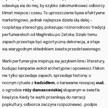
odwołują się do niej, by szybko zakomunikować odbiorcy
klimat miejsca i czasu. To uproszczenie bywa efektywne
marketingowo, jednak najlepsze dzieła idą dalej –
rozplatają stereotypy, pokazując różnorodność tradycji
perfumiarskich od Maghrebu po Zatokę. Dzięki temu
zapach przestaje być egzotyczną dekoracją, a staje
się wiarygodnym składnikiem świata przedstawionego.
Marki perfumeryjne inspirują się językiem kina i literatury,
budując kampanie wokół archetypów i opowieści. Flakon
nie tylko sprzedaje zapach; sprzedaje historię: o
nocnym rytuale z
kadzidłem
, o karawanie niosącej
oud
,
o ogrodzie
róży damasceńskiej
skąpanym w świetle
księżyca. Kiedy te wątki przenikają do narracji
popkultury, odbiorca zaczyna rozpoznawać „podpis