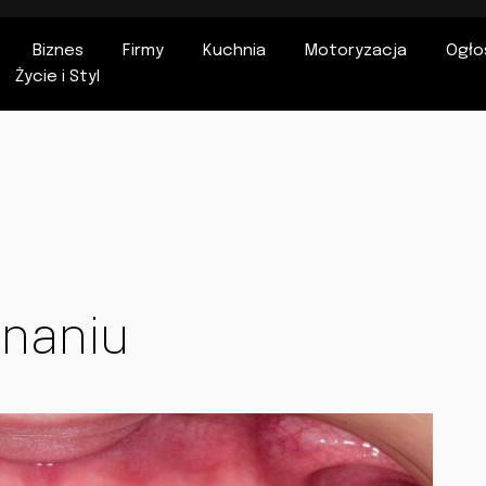
Biznes
Firmy
Kuchnia
Motoryzacja
Ogło
Życie i Styl
znaniu