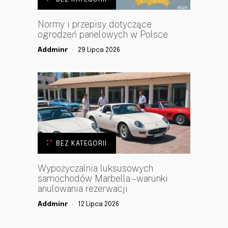
Normy i przepisy dotyczące
ogrodzeń panelowych w Polsce
Addminr
29 Lipca 2026
BEZ KATEGORII
Wypożyczalnia luksusowych
samochodów Marbella – warunki
anulowania rezerwacji
Addminr
12 Lipca 2026