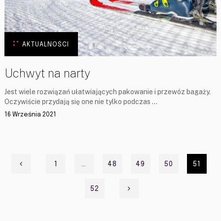
AKTUALNOŚCI
Uchwyt na narty
Jest wiele rozwiązań ułatwiających pakowanie i przewóz bagaży.
Oczywiście przydają się one nie tylko podczas …
16 Września 2021
Stronicowanie
1
…
48
49
50
51
wpisów
52