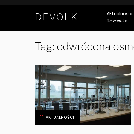
DEVOLK
Aktualności
Rozrywka
Tag:
odwrócona osm
AKTUALNOŚCI