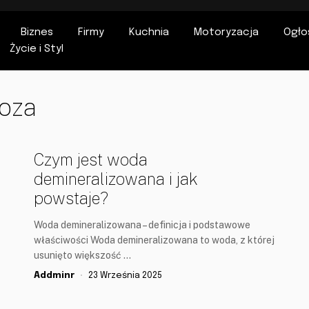
Biznes
Firmy
Kuchnia
Motoryzacja
Ogło
Życie i Styl
oza
Czym jest woda
demineralizowana i jak
powstaje?
Woda demineralizowana – definicja i podstawowe
właściwości Woda demineralizowana to woda, z której
usunięto większość …
Addminr
23 Września 2025