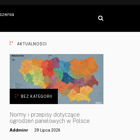
szenia
AKTUALNOŚCI
BEZ KATEGORII
Normy i przepisy dotyczące
ogrodzeń panelowych w Polsce
Addminr
29 Lipca 2026