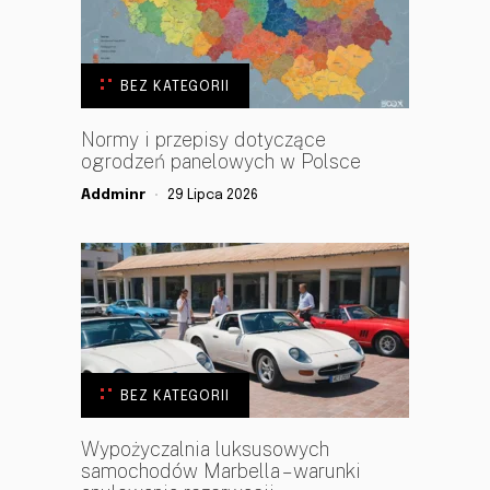
BEZ KATEGORII
Normy i przepisy dotyczące
ogrodzeń panelowych w Polsce
Addminr
29 Lipca 2026
BEZ KATEGORII
Wypożyczalnia luksusowych
samochodów Marbella – warunki