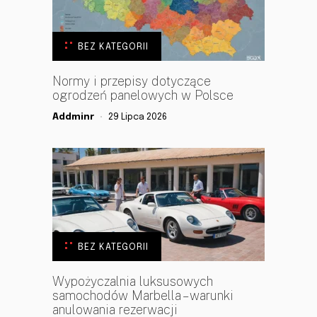
BEZ KATEGORII
Normy i przepisy dotyczące
ogrodzeń panelowych w Polsce
Addminr
29 Lipca 2026
BEZ KATEGORII
Wypożyczalnia luksusowych
samochodów Marbella – warunki
anulowania rezerwacji