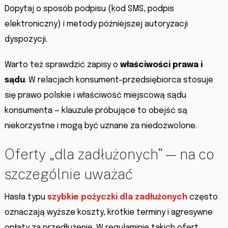
Dopytaj o sposób podpisu (kod SMS, podpis
elektroniczny) i metody późniejszej autoryzacji
dyspozycji.
Warto też sprawdzić zapisy o
właściwości prawa i
sądu
. W relacjach konsument–przedsiębiorca stosuje
się prawo polskie i właściwość miejscową sądu
konsumenta — klauzule próbujące to obejść są
niekorzystne i mogą być uznane za niedozwolone.
Oferty „dla zadłużonych” — na co
szczególnie uważać
Hasła typu
szybkie pożyczki dla zadłużonych
często
oznaczają wyższe koszty, krótkie terminy i agresywne
opłaty za przedłużenie. W regulaminie takich ofert