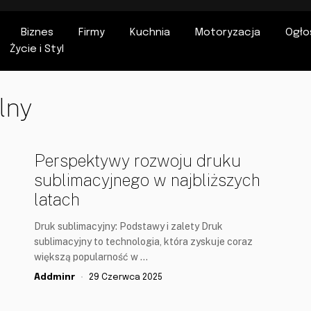
Biznes
Firmy
Kuchnia
Motoryzacja
Ogło
Życie i Styl
lny
Perspektywy rozwoju druku
sublimacyjnego w najbliższych
latach
Druk sublimacyjny: Podstawy i zalety Druk
sublimacyjny to technologia, która zyskuje coraz
większą popularność w …
Addminr
29 Czerwca 2025