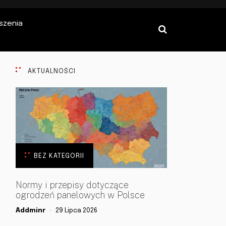
szenia
AKTUALNOŚCI
BEZ KATEGORII
Normy i przepisy dotyczące
ogrodzeń panelowych w Polsce
Addminr
29 Lipca 2026