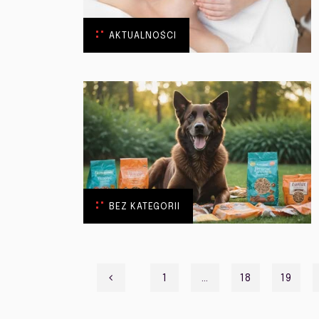
AKTUALNOŚCI
BEZ KATEGORII
Stronicowanie
1
…
18
19