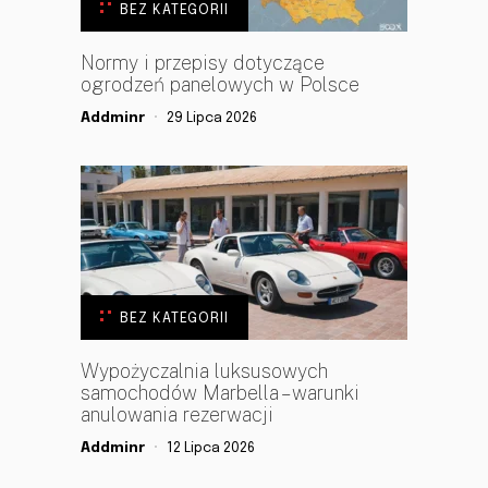
BEZ KATEGORII
Normy i przepisy dotyczące
ogrodzeń panelowych w Polsce
Addminr
29 Lipca 2026
BEZ KATEGORII
Wypożyczalnia luksusowych
samochodów Marbella – warunki
anulowania rezerwacji
Addminr
12 Lipca 2026