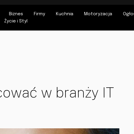
Biznes
Firmy
Kuchnia
Motoryzacja
Ogło
Życie i Styl
cować w branży IT